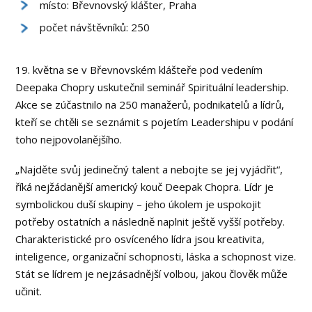
místo: Břevnovský klášter, Praha
počet návštěvníků: 250
19. května se v Břevnovském klášteře pod vedením
Deepaka Chopry uskutečnil seminář Spirituální leadership.
Akce se zúčastnilo na 250 manažerů, podnikatelů a lídrů,
kteří se chtěli se seznámit s pojetím Leadershipu v podání
toho nejpovolanějšího.
„Najděte svůj jedinečný talent a nebojte se jej vyjádřit“,
říká nejžádanější americký kouč Deepak Chopra. Lídr je
symbolickou duší skupiny – jeho úkolem je uspokojit
potřeby ostatních a následně naplnit ještě vyšší potřeby.
Charakteristické pro osvíceného lídra jsou kreativita,
inteligence, organizační schopnosti, láska a schopnost vize.
Stát se lídrem je nejzásadnější volbou, jakou člověk může
učinit.