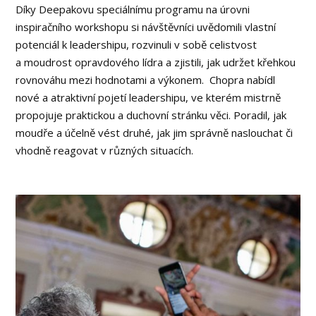
Díky Deepakovu speciálnímu programu na úrovni
inspiračního workshopu si návštěvníci uvědomili vlastní
potenciál k leadershipu, rozvinuli v sobě celistvost
a moudrost opravdového lídra a zjistili, jak udržet křehkou
rovnováhu mezi hodnotami a výkonem. Chopra nabídl
nové a atraktivní pojetí leadershipu, ve kterém mistrně
propojuje praktickou a duchovní stránku věci. Poradil, jak
moudře a účelně vést druhé, jak jim správně naslouchat či
vhodně reagovat v různých situacích.