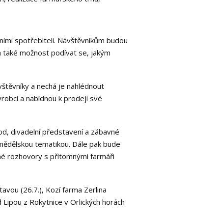
álními spotřebiteli. Návštěvníkům budou
a také možnost podívat se, jakým
štěvníky a nechá je nahlédnout
ýrobci a nabídnou k prodeji své
d, divadelní představení a zábavné
emědělskou tematikou. Dále pak bude
né rozhovory s přítomnými farmáři
avou (26.7.), Kozí farma Zerlina
 Lipou z Rokytnice v Orlických horách