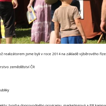
ož realizátorem jsme byli v roce 2014 na základě výběrového řízen
erstvo zemědělství ČR
ubliky
rojektu: tvorba doprovodného programu, marketingová a PR kampaň