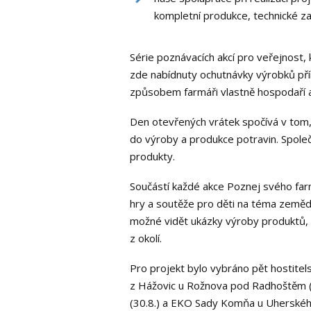
kompletní produkce, technické zaj
Série poznávacích akcí pro veřejnost, 
zde nabídnuty ochutnávky výrobků pří
způsobem farmáři vlastně hospodaří a
Den otevřených vrátek spočívá v tom,
do výroby a produkce potravin. Společn
produkty.
Součástí každé akce Poznej svého far
hry a soutěže pro děti na téma zeměd
možné vidět ukázky výroby produktů, 
z okolí.
Pro projekt bylo vybráno pět hostitel
z Hážovic u Rožnova pod Radhoštěm (9.
(30.8.) a EKO Sady Komňa u Uherského