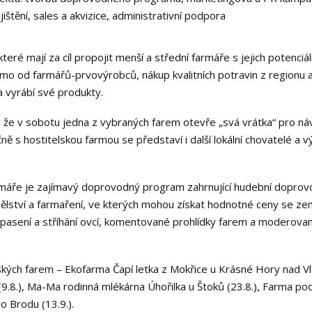
ištění, sales a akvizice, administrativní podpora
které mají za cíl propojit menší a střední farmáře s jejich potenci
mo od farmářů-prvovýrobců, nákup kvalitních potravin z regionu 
 vyrábí své produkty.
 že v sobotu jedna z vybraných farem otevře „svá vrátka“ pro náv
ě s hostitelskou farmou se představí i další lokální chovatelé a v
máře je zajímavý doprovodný program zahrnující hudební doprovo
ělství a farmaření, ve kterých mohou získat hodnotné ceny se z
pasení a stříhání ovcí, komentované prohlídky farem a moderova
ských farem – Ekofarma Čapí letka z Mokřice u Krásné Hory nad Vlt
8.), Ma-Ma rodinná mlékárna Úhořilka u Štoků (23.8.), Farma pod
 Brodu (13.9.).