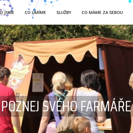
O JSME
CO UMÍME
SLUŽBY
CO MÁME ZA SEBOU
POZNEJ SVÉHO FARMÁŘE