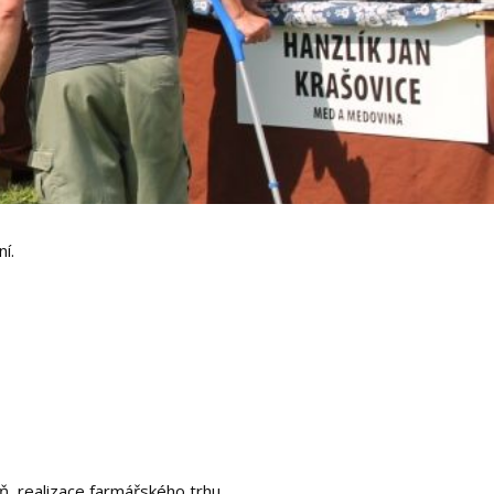
í.
, realizace farmářského trhu,