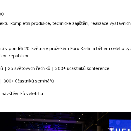
00
jektu: kompletní produkce, technické zajištění, realizace výstavníc
ostí v pondělí 20. května v pražském Foru Karlín a během celého tý
kou republikou.
lů | 25 světových řečníků | 300+ účastníků konference
| 800+ účastníků seminářů
 návštěvníků veletrhu